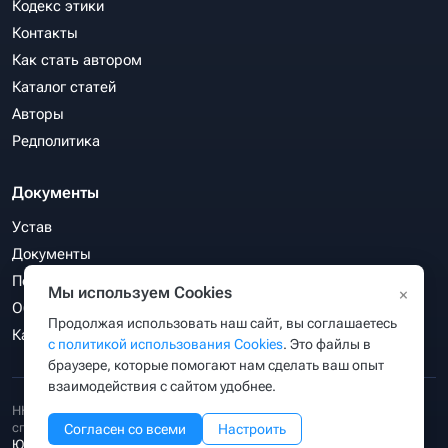
Кодекс этики
Контакты
Как стать автором
Каталог статей
Авторы
Редполитика
Документы
Устав
Документы
Политика конфиденциальности
Мы используем Cookies
×
Обработка персональных данных
Продолжая использовать наш сайт, вы соглашаетесь
Карта сайта
с политикой использования Cookies
. Это файлы в
браузере, которые помогают нам сделать ваш опыт
взаимодействия с сайтом удобнее.
НКО «Ассоциация веб-разработчиков, директологов и СЕО-
специалистов «РунетЭксперт»
зарегистрирована Министерством
Согласен со всеми
Настроить
Юстиции РФ
(уч. №3414063847) 18.02.2026 г. ОГРН 1263400001149