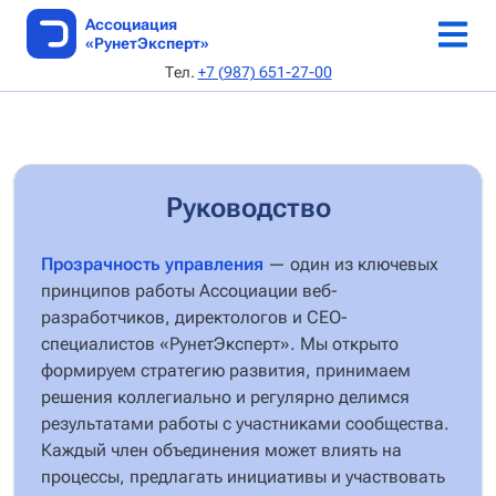
Ассоциация
«РунетЭксперт»
Тел.
+7 (987) 651-27-00
ТОП веб-студий
Каталог веб-студий
Онлайн-конференция 5-6 июня 2026 г
Аудит по 168-ФЗ
Как стать автором
Об Ассоциации
SEO AI специалисты
Реестр сертификатов
Выдача сертификата
Каталог статей
Устав
Архив рейтингов
Авторы
Документы
Руководство
Методики
Редполитика
Руководство
Прозрачность управления
— один из ключевых
принципов работы Ассоциации веб-
Архив методик
Кодекс этики
разработчиков, директологов и СЕО-
специалистов «РунетЭксперт». Мы открыто
Критерии
Контакты
формируем стратегию развития, принимаем
решения коллегиально и регулярно делимся
Подать заявку
результатами работы с участниками сообщества.
Каждый член объединения может влиять на
процессы, предлагать инициативы и участвовать
Апелляция