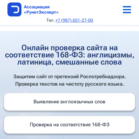
Ассоциация
«РунетЭксперт»
Тел.
+7 (987) 651-27-00
ТОП веб-студий
Каталог веб-студий
Онлайн-конференция 5-6 июня 2026 г
Аудит по 168-ФЗ
Как стать автором
Об Ассоциации
SEO AI специалисты
Реестр сертификатов
Выдача сертификата
Каталог статей
Устав
Онлайн проверка сайта на
соответствие 168-ФЗ: англицизмы,
Архив рейтингов
Авторы
Документы
латиница, смешанные слова
Методики
Редполитика
Руководство
Защитим сайт от претензий Роспотребнадзора.
Проверка текстов на чистоту русского языка.
Архив методик
Кодекс этики
Выявление англоязычных слов
Критерии
Контакты
Подать заявку
Проверка на соответствие 168-ФЗ
Апелляция