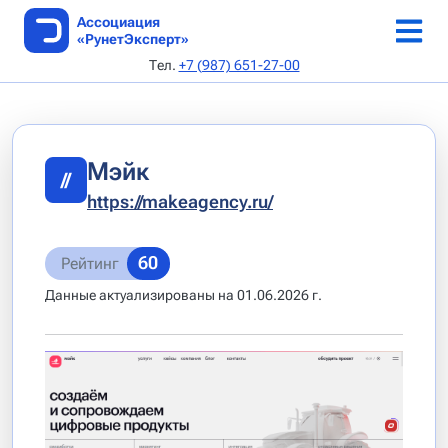
Ассоциация
«РунетЭксперт»
Тел.
+7 (987) 651-27-00
ТОП веб-студий
Каталог веб-студий
Онлайн-конференция 5-6 июня 2026 г
Аудит по 168-ФЗ
Как стать автором
Об Ассоциации
SEO AI специалисты
Реестр сертификатов
Выдача сертификата
Каталог статей
Устав
Мэйк
Архив рейтингов
Авторы
Документы
//
https://makeagency.ru/
Методики
Редполитика
Руководство
60
Рейтинг
Архив методик
Кодекс этики
Данные актуализированы на 01.06.2026 г.
Критерии
Контакты
Подать заявку
Апелляция