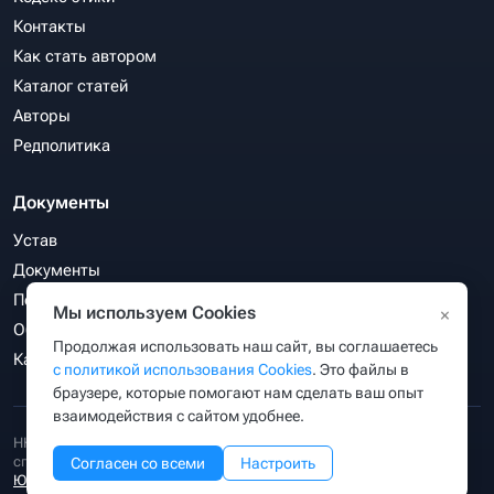
Контакты
Как стать автором
Каталог статей
Авторы
Редполитика
Документы
Устав
Документы
Политика конфиденциальности
Мы используем Cookies
×
Обработка персональных данных
Продолжая использовать наш сайт, вы соглашаетесь
Карта сайта
с политикой использования Cookies
. Это файлы в
браузере, которые помогают нам сделать ваш опыт
взаимодействия с сайтом удобнее.
НКО «Ассоциация веб-разработчиков, директологов и СЕО-
специалистов «РунетЭксперт»
зарегистрирована Министерством
Согласен со всеми
Настроить
Юстиции РФ
(уч. №3414063847) 18.02.2026 г. ОГРН 1263400001149