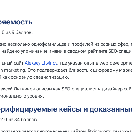
ряемость
.0 из 9 баллов.
ено несколько однофамильцев и профилей из разных сфер,
х найдено упоминание имени в сводном рейтинге SEO-спец
льный сайт
Aleksey Litvinov
, где указан опыт в web-developmen
I in marketing. Это подтверждает близость к цифровому марк
O как основную специализацию.
лексей Литвинов описан как SEO-специалист и дизайнер сайт
ионального уровня.
ерифицируемые кейсы и доказанны
2.0 из 34 баллов.
 подтверждается персональным сайтом litvinov.org: там указ