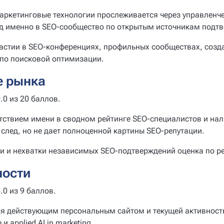
маркетинговые технологии прослеживается через управленче
клад именно в SEO-сообщество по открытым источникам подт
частии в SEO-конференциях, профильных сообществах, созд
по поисковой оптимизации.
е рынка
.0 из 20 баллов.
утствием имени в сводном рейтинге SEO-специалистов и на
след, но не дает полноценной картины SEO-репутации.
и и нехватки независимых SEO-подтверждений оценка по ре
ности
.0 из 9 баллов.
ся действующим персональным сайтом и текущей активност
 applied AI in marketing.