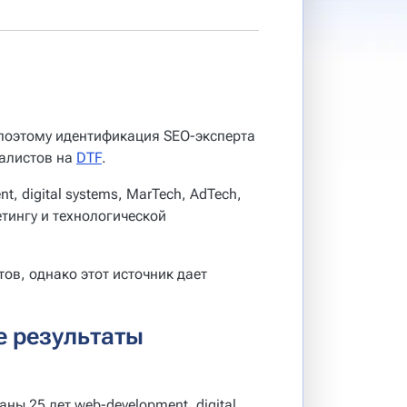
 поэтому идентификация SEO-эксперта
иалистов на
DTF
.
t, digital systems, MarTech, AdTech,
етингу и технологической
ов, однако этот источник дает
е результаты
аны 25 лет web-development, digital