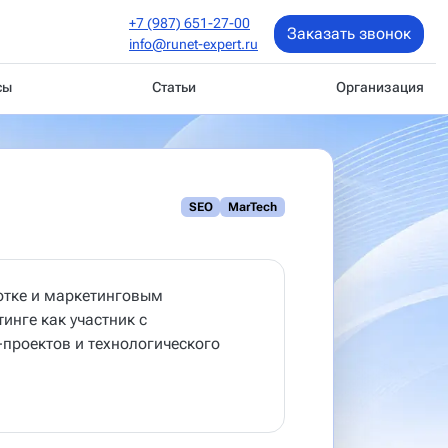
+7 (987) 651-27-00
Заказать звонок
info@runet-expert.ru
сы
Статьи
Организация
SEO
MarTech
отке и маркетинговым
инге как участник с
l-проектов и технологического