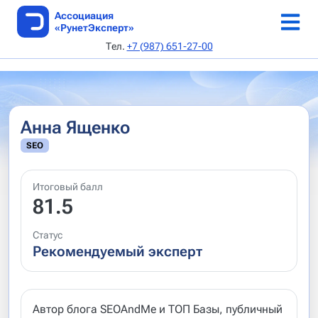
Ассоциация
«РунетЭксперт»
Тел.
+7 (987) 651-27-00
ТОП веб-студий
Каталог веб-студий
Онлайн-конференция 5-6 июня 2026 г
Аудит по 168-ФЗ
Как стать автором
Об Ассоциации
SEO AI специалисты
Реестр сертификатов
Выдача сертификата
Каталог статей
Устав
Анна Ященко
Архив рейтингов
Авторы
Документы
SEO
Методики
Редполитика
Руководство
Итоговый балл
Архив методик
Кодекс этики
81.5
Критерии
Контакты
Статус
Рекомендуемый эксперт
Подать заявку
Апелляция
Автор блога SEOAndMe и ТОП Базы, публичный