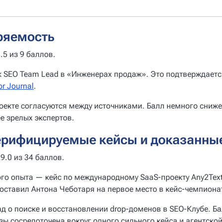
ряемость
.5 из 9 баллов.
к SEO Team Lead в «Инженерах продаж». Это подтверждает
or Journal
.
оекте согласуются между источниками. Балл немного сниже
е зрелых экспертов.
ерифицируемые кейсы и доказанны
9.0 из 34 баллов.
го опыта — кейс по международному SaaS-проекту Any2Tex
 поставил Антона Чеботаря на первое место в кейс-чемпионат
д о поиске и восстановлении drop-доменов в SEO-Клубе. Б
зы сосредоточена вокруг одного сильного кейса и агентско