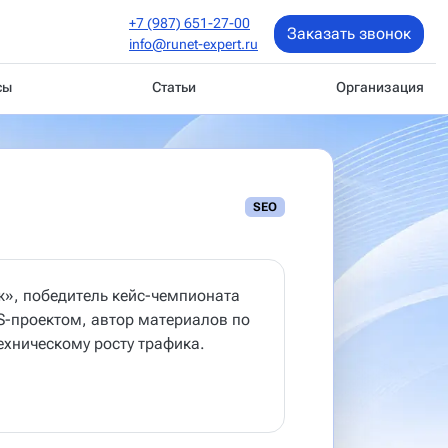
+7 (987) 651-27-00
Заказать звонок
info@runet-expert.ru
сы
Статьи
Организация
SEO
», победитель кейс-чемпионата
S-проектом, автор материалов по
ехническому росту трафика.