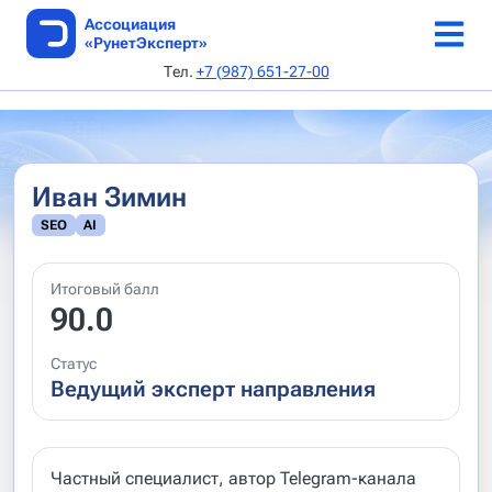
Ассоциация
«РунетЭксперт»
Тел.
+7 (987) 651-27-00
ТОП веб-студий
Каталог веб-студий
Онлайн-конференция 5-6 июня 2026 г
Аудит по 168-ФЗ
Как стать автором
Об Ассоциации
SEO AI специалисты
Реестр сертификатов
Выдача сертификата
Каталог статей
Устав
Иван Зимин
Архив рейтингов
Авторы
Документы
SEO
AI
Методики
Редполитика
Руководство
Итоговый балл
Архив методик
Кодекс этики
90.0
Критерии
Контакты
Статус
Ведущий эксперт направления
Подать заявку
Апелляция
Частный специалист, автор Telegram-канала