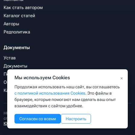
Как стать автором
Каталог статей
Авторы
Редполитика
Документы
Устав
Документы
Политика конфиденциальности
Мы используем Cookies
×
Обработка персональных данных
Продолжая использовать наш сайт, вы соглашаетесь
Карта сайта
с политикой использования Cookies
. Это файлы в
браузере, которые помогают нам сделать ваш опыт
взаимодействия с сайтом удобнее.
НКО «Ассоциация веб-разработчиков, директологов и СЕО-
специалистов «РунетЭксперт»
зарегистрирована Министерством
Согласен со всеми
Настроить
Юстиции РФ
(уч. №3414063847) 18.02.2026 г. ОГРН 1263400001149