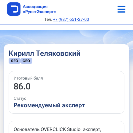
Ассоциация
«РунетЭксперт»
Тел.
+7 (987) 651-27-00
ТОП веб-студий
Каталог веб-студий
Онлайн-конференция 5-6 июня 2026 г
Аудит по 168-ФЗ
Как стать автором
Об Ассоциации
SEO AI специалисты
Реестр сертификатов
Выдача сертификата
Каталог статей
Устав
Кирилл Теляковский
Архив рейтингов
Авторы
Документы
SEO
GEO
Методики
Редполитика
Руководство
Итоговый балл
Архив методик
Кодекс этики
86.0
Критерии
Контакты
Статус
Рекомендуемый эксперт
Подать заявку
Апелляция
Основатель OVERCLICK Studio, эксперт,