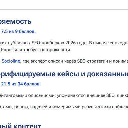
ряемость
7.5 из 9 баллов.
ких публичных SEO-подборках 2026 года. В выдаче есть о
O-профиля требует осторожности.
а
Socioline
, где эксперт описан через SEO-стратегии и пон
ерифицируемые кейсы и доказанны
21.5 из 34 баллов.
ейтинговыми описаниями: упоминаются внешнее SEO, линкб
ктами, ролью, задачей и измеримыми результатами найдено
ный контент