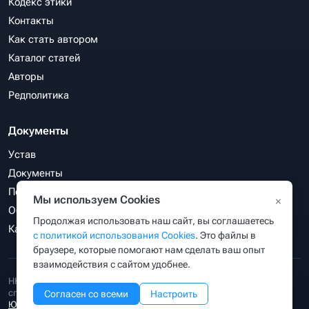
Кодекс этики
Контакты
Как стать автором
Каталог статей
Авторы
Редполитика
Документы
Устав
Документы
Политика конфиденциальности
Мы используем Cookies
×
Обработка персональных данных
Продолжая использовать наш сайт, вы соглашаетесь
Карта сайта
с политикой использования Cookies
. Это файлы в
браузере, которые помогают нам сделать ваш опыт
взаимодействия с сайтом удобнее.
НКО «Ассоциация веб-разработчиков, директологов и СЕО-
специалистов «РунетЭксперт»
зарегистрирована Министерством
Согласен со всеми
Настроить
Юстиции РФ
(уч. №3414063847) 18.02.2026 г. ОГРН 1263400001149