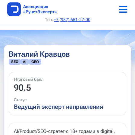
Ассоциация
«РунетЭксперт»
Тел.
+7 (987) 651-27-00
ТОП веб-студий
Каталог веб-студий
Онлайн-конференция 5-6 июня 2026 г
Аудит по 168-ФЗ
Как стать автором
Об Ассоциации
SEO AI специалисты
Реестр сертификатов
Выдача сертификата
Каталог статей
Устав
Виталий Кравцов
Архив рейтингов
Авторы
Документы
SEO
AI
GEO
Методики
Редполитика
Руководство
Итоговый балл
Архив методик
Кодекс этики
90.5
Критерии
Контакты
Статус
Ведущий эксперт направления
Подать заявку
Апелляция
AI/Product/SEO-стратег с 18+ годами в digital,