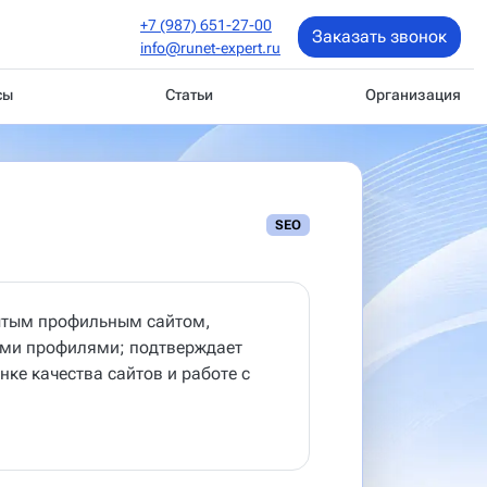
+7 (987) 651-27-00
Заказать звонок
info@runet-expert.ru
сы
Статьи
Организация
SEO
рытым профильным сайтом,
ыми профилями; подтверждает
ке качества сайтов и работе с